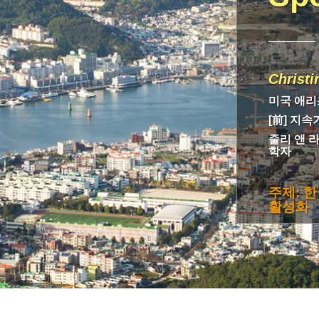
Christi
미국 애리
[前] 지
줄리 앤 
학자
주제: 
활성화