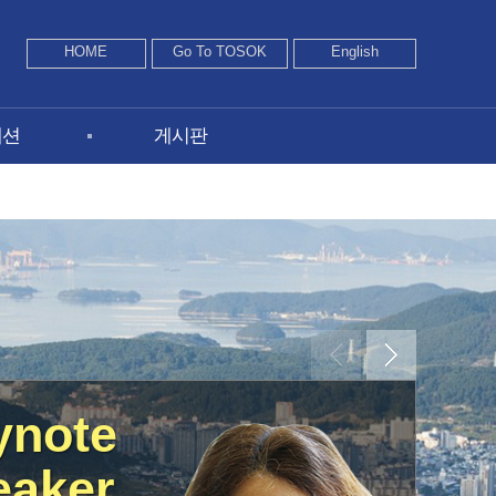
HOME
Go To TOSOK
English
세션
게시판
ynote
eaker