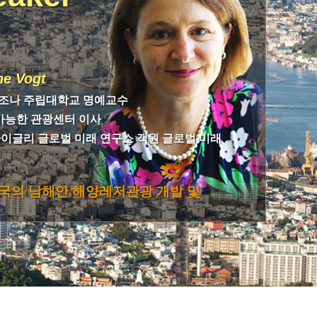
ne Vogt
조나 주립대학교 명예교수
속가능한 관광센터 이사
2
라이글리 글로벌 미래 연구소 객원 글로벌 미래
통
한국의 남해안 해양레저관광 개발 및